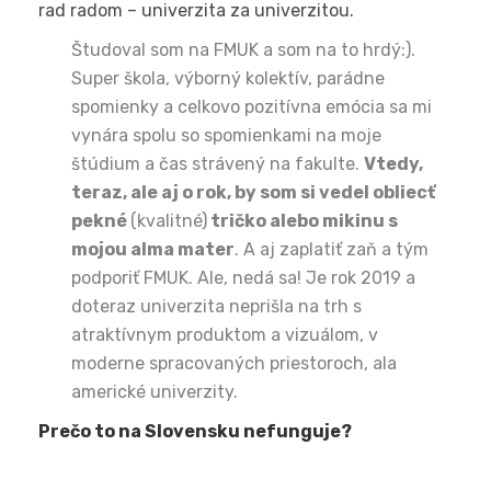
rad radom – univerzita za univerzitou.
Študoval som na FMUK a som na to hrdý:).
Super škola, výborný kolektív, parádne
spomienky a celkovo pozitívna emócia sa mi
vynára spolu so spomienkami na moje
štúdium a čas strávený na fakulte.
Vtedy,
teraz, ale aj o rok, by som si vedel obliecť
pekné
(kvalitné)
tričko alebo mikinu s
mojou alma mater
. A aj zaplatiť zaň a tým
podporiť FMUK. Ale, nedá sa! Je rok 2019 a
doteraz univerzita neprišla na trh s
atraktívnym produktom a vizuálom, v
moderne spracovaných priestoroch, ala
americké univerzity.
Prečo to na Slovensku nefunguje?