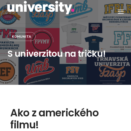
Skip
to
content
KOMUNITA
S univerzitou na tričku!
Ako z amerického
filmu!