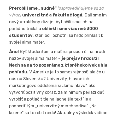
Prerobili sme „nudné“
(ospravedlňujeme sa za
výraz)
univerzitné a fakultné logá.
Dali sme im
nový atraktívny dizajn. Vytlačili sme ich na
parádne tričká a
obliekli sme viac než 3000
študentov
, ktorí boli ochotní sa hrdo prihlásiť k
svojej alma mater.
Áno!
Byť študentom a mať na prsiach či na hrudi
názov svojej alma mater –
je prejav hrdosti!
Nech sa na to pozeráme z ktoréhokoľvek uhla
pohľadu.
V Amerike je to samozrejmosť, ale čo u
nás na Slovensku? Univerzity, hlavne ich
marketingové oddelenia si „lámu hlavu“, ako
vytvoriť pozitívny obraz, za minimum peňazí dať
vyrobiť a potlačiť tie najlacnejšie textílie a
podporiť tým „univerzitný merchandise“. „Na
kolene“ sa to robiť nedá! Aktuálny výsledok vidíme