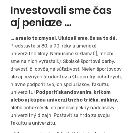
Investovali sme čas
aj peniaze …
… a malo to zmysel. Ukázali sme, že sa to dá.
Predstavte si 80. a 90. roky a americké
univerzitné filmy. Nemusíme si klamať:), mnohí
sme na nich vyrastali:). Školské športové derby,
dravosť, či obyčajná súťaživosť. Nielen športovcov
ale aj bežných študentov a študentky ochotných,
hlavne podporiť svojich spolužiakov, fakultu,
univerzitu!
Podporiť skandovaním, krikom
alebo aj kúpou univerzitného trička, mikiny,
alebo čohokoľvek, čo ponesie pekný nadčasový
univerzitný dizajn. Postaviť sa hrdo za svoju
fakultu a univerzitu.