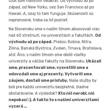
USA som navštívil veľakrát. Od východu až po
západ, od New Yorku, cez San Francisco až po
Hawaii. A, ozaj to tam funguje. Skúsenosti sú
neprenosné, treba sa ísť pozrieť.
Na Slovensku sme s naším tímom absovovali viac
než 60 stretnutí, na univerzitách a fakultách.
Od
východu až po západ.
Prešov, Košice, Nitra,
Žilina, Banská Bystrica, Zvolen, Trnava, Bratislava,
atď. Áno, s naším tímom sme obišli všetky
univerzity a väčšie fakulty na Slovensku.
Ukázali
sme, prezentovali sme, vysvetlili sme a
odovzdali sme aj prezenty. Vytvorili sme
záujem, dostali sme prísľuby.
Naše služby by
boli pre každú univerzitu bezplatné, žiadne
obstarávanie. A výsledok?
Kto nič nerobí, nič
nepokazí :). A takto to s našimi univerzitami
vyzerá …