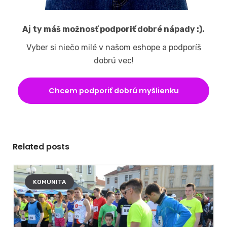
Aj ty máš možnosť podporiť dobré nápady :).
Vyber si niečo milé v našom eshope a podporíš
dobrú vec!
Chcem podporiť dobrú myšlienku
Related posts
KOMUNITA