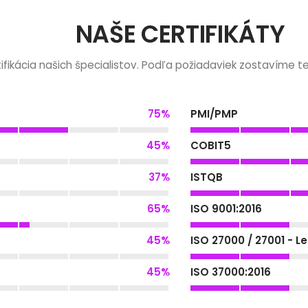
NAŠE CERTIFIKÁTY
ifikácia našich špecialistov. Podľa požiadaviek zostavíme t
75
%
PMI/PMP
45
%
COBIT5
37
%
ISTQB
65
%
ISO 9001:2016
45
%
ISO 27000 / 27001 - L
45
%
ISO 37000:2016