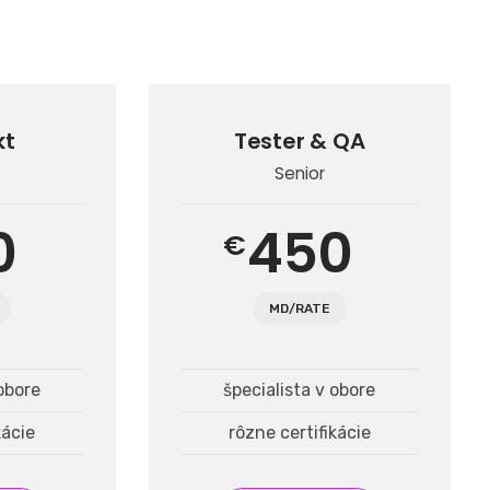
kt
Tester & QA
Senior
0
450
€
MD/RATE
 obore
špecialista v obore
kácie
rôzne certifikácie