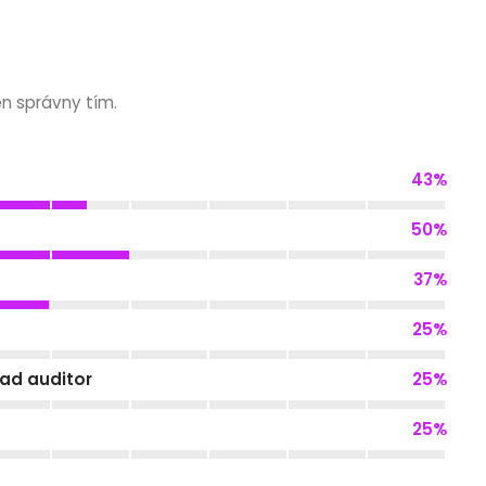
en správny tím.
43
%
50
%
37
%
25
%
ead auditor
25
%
25
%