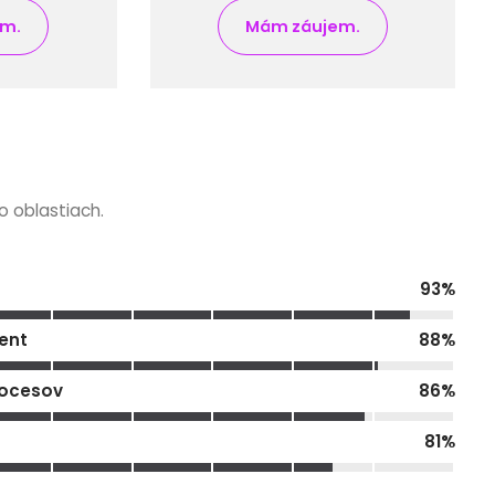
em.
Mám záujem.
 oblastiach.
93
%
ent
88
%
rocesov
86
%
81
%