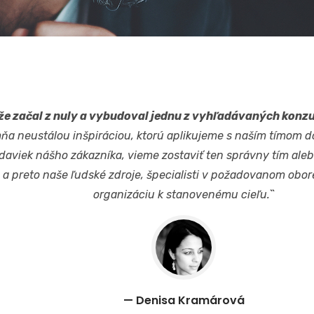
 že začal z nuly a vybudoval jednu z vyhľadávaných konz
 mňa neustálou inšpiráciou, ktorú aplikujeme s naším tímom 
aviek nášho zákazníka, vieme zostaviť ten správny tím alebo 
, a preto naše ľudské zdroje, špecialisti v požadovanom obo
organizáciu k stanovenému cieľu.``
— Denisa Kramárová