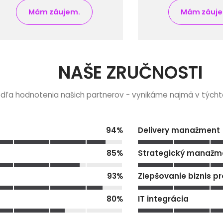
Mám záujem.
Mám záuj
NAŠE ZRUČNOSTI
dľa hodnotenia našich partnerov - vynikáme najmä v týchto
94
%
Delivery manažment
85
%
Strategický manažm
93
%
Zlepšovanie biznis p
80
%
IT integrácia