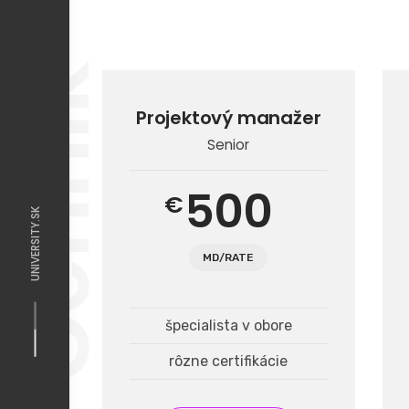
Cenník
Projektový manažer
Senior
500
€
UNIVERSITY.SK
MD/RATE
špecialista v obore
rôzne certifikácie