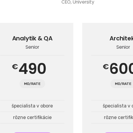
CEO, University
Analytik & QA
Archite
Senior
Senior
490
60
€
€
MD/RATE
MD/RATE
špecialista v obore
špecialista v
rôzne certifikácie
rôzne certifi