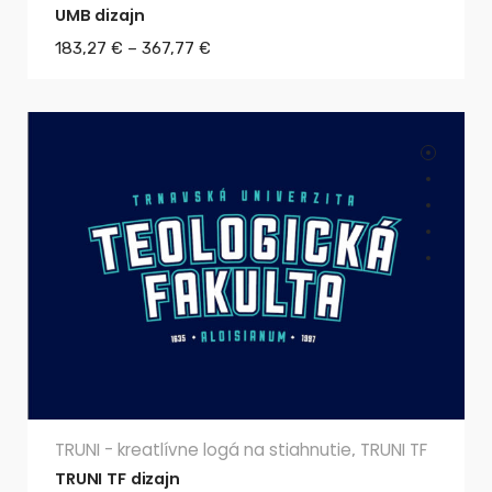
UMB dizajn
183,27
€
–
367,77
€
TRUNI - kreatlívne logá na stiahnutie
TRUNI TF
,
TRUNI TF dizajn