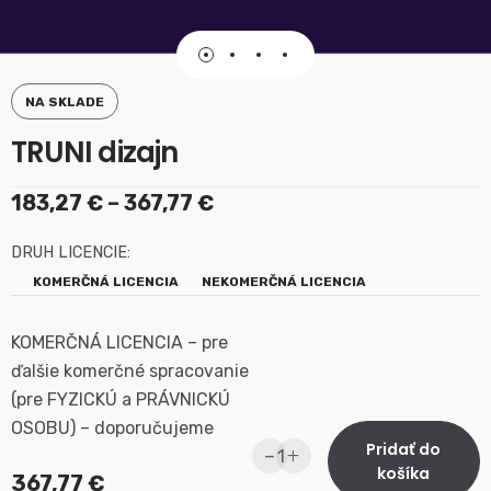
NA SKLADE
TRUNI dizajn
183,27
€
–
367,77
€
DRUH LICENCIE:
KOMERČNÁ LICENCIA
NEKOMERČNÁ LICENCIA
KOMERČNÁ LICENCIA – pre
ďalšie komerčné spracovanie
(pre FYZICKÚ a PRÁVNICKÚ
OSOBU) – doporučujeme
Pridať do
-
+
košíka
367,77
€