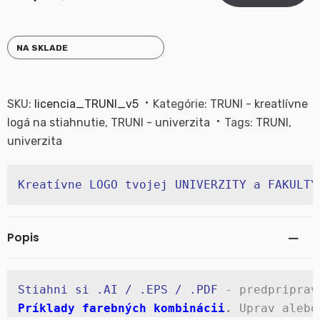
NA SKLADE
SKU:
licencia_TRUNI_v5
Kategórie:
TRUNI - kreatlívne
logá na stiahnutie
,
TRUNI - univerzita
Tags:
TRUNI
,
univerzita
Kreatívne LOGO tvojej UNIVERZITY a FAKULTY
Popis
Stiahni si .AI / .EPS / .PDF
 - predpriprav
Príklady farebných kombinácii
.
 Uprav alebo