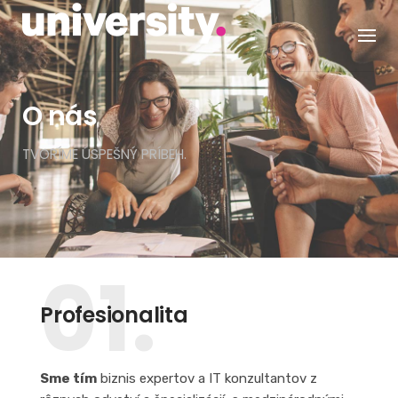
Skip
to
content
O nás
TVORÍME ÚSPEŠNÝ PRÍBEH.
01.
Profesionalita
Sme tím
biznis expertov a IT konzultantov z