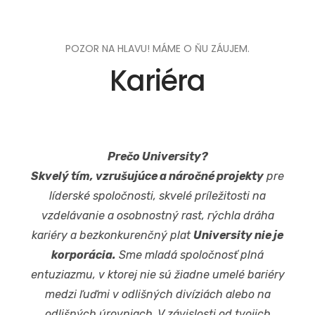
POZOR NA HLAVU! MÁME O ŇU ZÁUJEM.
Kariéra
Prečo University?
Skvelý tím, vzrušujúce a náročné projekty
pre
líderské spoločnosti, skvelé príležitosti na
vzdelávanie a osobnostný rast, rýchla dráha
kariéry a bezkonkurenčný plat
University nie je
korporácia.
Sme mladá spoločnosť plná
entuziazmu, v ktorej nie sú žiadne umelé bariéry
medzi ľuďmi v odlišných divíziách alebo na
odlišných úrovniach. V závislosti od tvojich