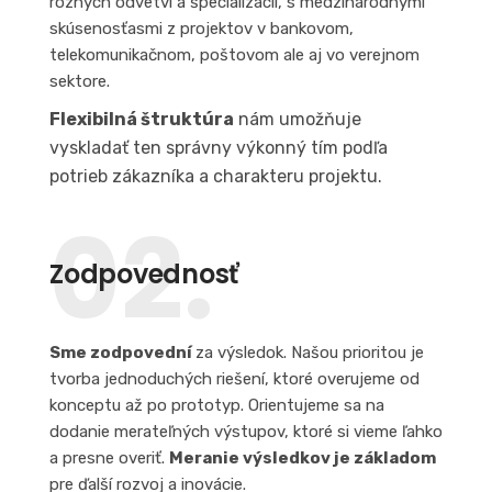
rôznych odvetví a špecializácií, s medzinárodnými
skúsenosťasmi z projektov v bankovom,
telekomunikačnom, poštovom ale aj vo verejnom
sektore.
Flexibilná štruktúra
nám umožňuje
vyskladať ten správny výkonný tím podľa
potrieb zákazníka a charakteru projektu.
02.
Zodpovednosť
Sme zodpovední
za výsledok. Našou prioritou je
tvorba jednoduchých riešení, ktoré overujeme od
konceptu až po prototyp. Orientujeme sa na
dodanie merateľných výstupov, ktoré si vieme ľahko
a presne overiť.
Meranie výsledkov je základom
pre ďalší rozvoj a inovácie.